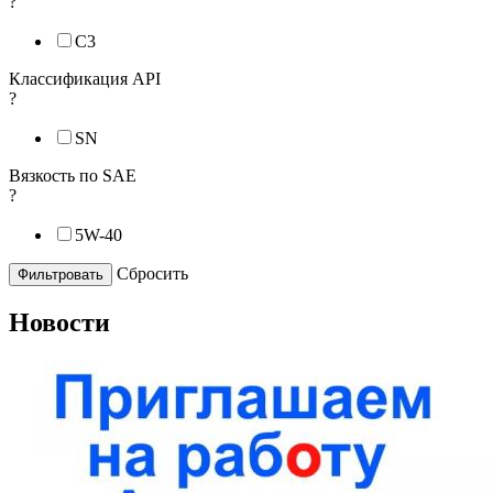
?
C3
Классификация API
?
SN
Вязкость по SAE
?
5W-40
Cбросить
Новости