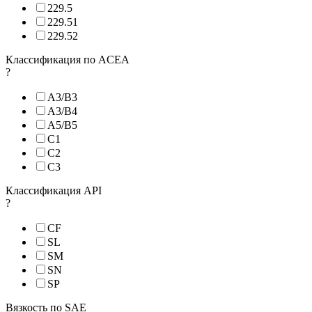
229.5
229.51
229.52
Классификация по ACEA
?
A3/B3
A3/B4
A5/B5
C1
C2
C3
Классификация API
?
CF
SL
SM
SN
SP
Вязкость по SAE