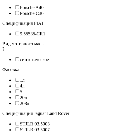
Porsche A40
Porsche C30
Спецификация FIAT
9.55535-CR1
Вид моторного масла
?
синтетическое
Фасовка
1л
4л
5л
20л
208л
Спецификация Jaguar Land Rover
STJLR.03.5003
STJLR.03.5007