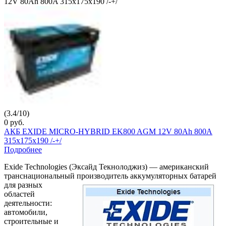
12V 80Ah 800A 315x175x190 /-+/
(
3.4
/
10
)
0
руб.
АКБ EXIDE MICRO-HYBRID EK800 AGM 12V 80Ah 800A
315x175x190 /-+/
Подробнее
Exide Technologies (Эксайд Текнолоджиз) — американский
транснациональный производитель аккумуляторных
батарей
для разных
областей
деятельности:
автомобили,
строительные и