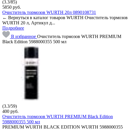
(
3.3
/
85
)
5850
руб.
Очиститель тормозов WURTH 20л 0890108731
← Вернуться в каталог товаров WURTH Очиститель тормозов
WURTH 20 л, Артикул д...
Подробнее
В избранное
Очиститель тормозов WURTH PREMIUM
Black Edition 5988000355 500 мл
(
3.3
/
59
)
400
руб.
Очиститель тормозов WURTH PREMIUM Black Edition
5988000355 500 мл
PREMIUM WURTH BLACK EDITION WURTH 5988000355