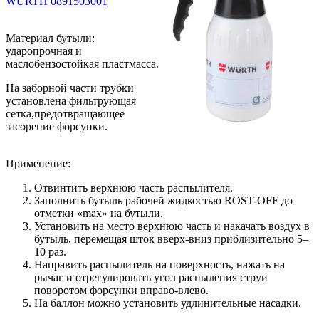
WURTH 0891503001
Материал бутыли:
ударопрочная и
маслобензостойкая пластмасса.
На заборной части трубки
установлена фильтрующая
сетка,предотвращающее
засорение форсунки.
Применение:
Отвинтить верхнюю часть распылителя.
Заполнить бутыль рабочей жидкостью ROST-OFF до
отметки «max» на бутыли.
Установить на место верхнюю часть и накачать воздух в
бутыль, перемещая шток вверх-вниз приблизительно 5–
10 раз.
Направить распылитель на поверхность, нажать на
рычаг и отрегулировать угол распыления струи
поворотом форсунки вправо-влево.
На баллон можно установить удлинительные насадки.