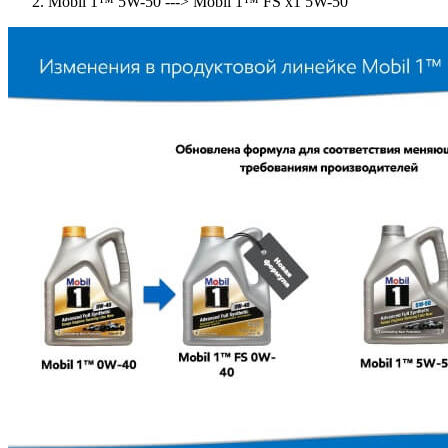
Mobil 1™ 5W-50 ---> Mobil 1™ FS x1 5W-50