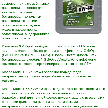
современных автомобильных
двигателей, особенно для
высокоэффективных
бензиновых и дизельных
двигателей, которыми
оснащаются последние
модели пассажирских
автомобилей, внедорожников
и микроавтобусов.
Компания GM/Opel сообщила, что масла
dexos2
TM могут
заменять масла по более ранним спецификациям GM/Opel
(GM-LL-A-025 и GM-LL-B-025). В большинстве дизельных и
бензиновых автомобилей GM/Opel/Vauxhall/Chevrolet могут
применяться масла, сертифицированные как dexos2TM.
Масло Mobil 1 ESP 0W-40 особенно подходит для
экстремальных условий, когда обычное масло может не
работать.
Масло Mobil 1 ESP 0W-40 производится из высокотехнологичных
компонентов по собственной композиции компании,
разработанной для полной совместимости масла с дизельными
сажевыми фильтрами (DPF) и каталитическими
нейтрализаторами выхлопных газов бензиновых двигателей