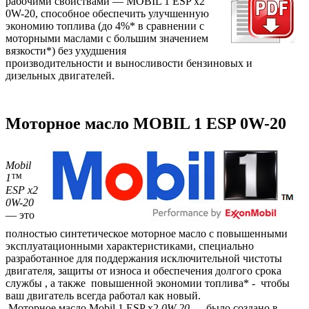
рабочими свойствами — MOBIL 1 ESP x2
0W-20, способное обеспечить улучшенную
экономию топлива (до 4%* в сравнении с
моторными маслами с большим значением
вязкости*) без ухудшения
производительности и выносливости бензиновых и
дизельных двигателей.
Моторное масло MOBIL 1 ESP 0W-20
Mobil
1™
ESP x2
0W-20
— это
полностью синтетическое моторное масло с повышенными
эксплуатационными характеристиками, специально
разработанное для поддержания исключительной чистоты
двигателя, защиты от износа и обеспечения долгого срока
службы , а также повышенной экономии топлива* - чтобы
ваш двигатель всегда работал как новый.
Моторное масло Mobil 1 ESP x2
0W-20
— было создано в